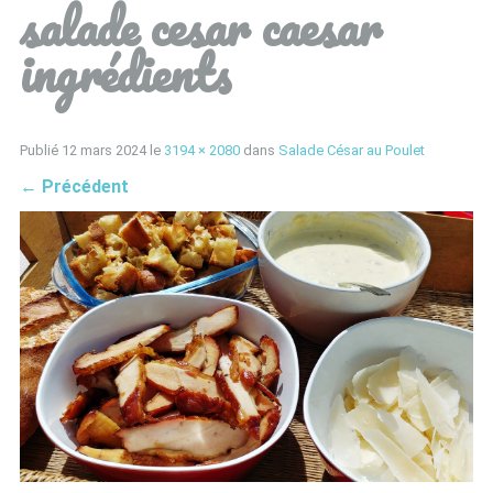
salade cesar caesar
ingrédients
Publié
12 mars 2024
le
3194 × 2080
dans
Salade César au Poulet
←
Précédent