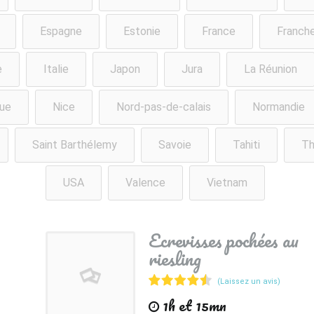
Espagne
Estonie
France
Franch
e
Italie
Japon
Jura
La Réunion
ue
Nice
Nord-pas-de-calais
Normandie
Saint Barthélemy
Savoie
Tahiti
Th
USA
Valence
Vietnam
Ecrevisses pochées au
riesling
(Laissez un avis)
1h et 15mn