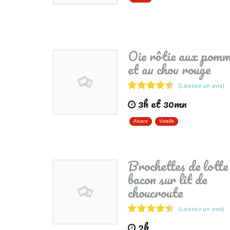
Oie rôtie aux pom
et au chou rouge
(Laissez un avis)
3h et 30mn
Alsace
Volaille
Brochettes de lotte
bacon sur lit de
choucroute
(Laissez un avis)
2h