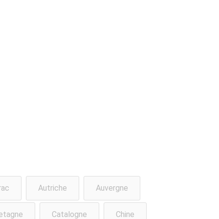
rac
Autriche
Auvergne
etagne
Catalogne
Chine