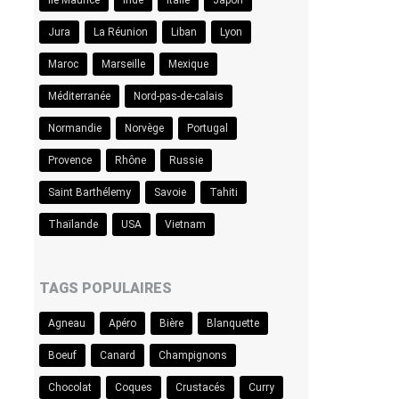
Ile Maurice
Inde
Italie
Japon
Jura
La Réunion
Liban
Lyon
Maroc
Marseille
Mexique
Méditerranée
Nord-pas-de-calais
Normandie
Norvège
Portugal
Provence
Rhône
Russie
Saint Barthélemy
Savoie
Tahiti
Thaïlande
USA
Vietnam
TAGS POPULAIRES
Agneau
Apéro
Bière
Blanquette
Boeuf
Canard
Champignons
Chocolat
Coques
Crustacés
Curry