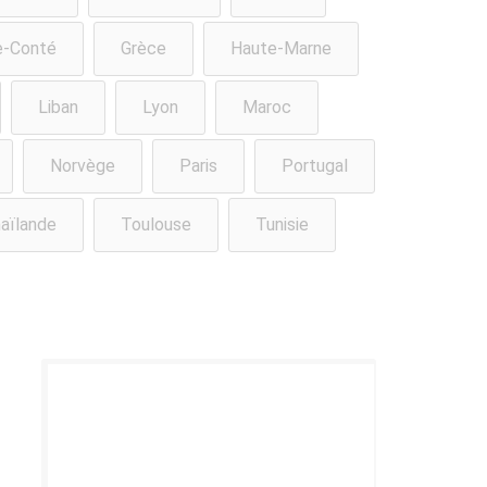
e-Conté
Grèce
Haute-Marne
Liban
Lyon
Maroc
Norvège
Paris
Portugal
aïlande
Toulouse
Tunisie