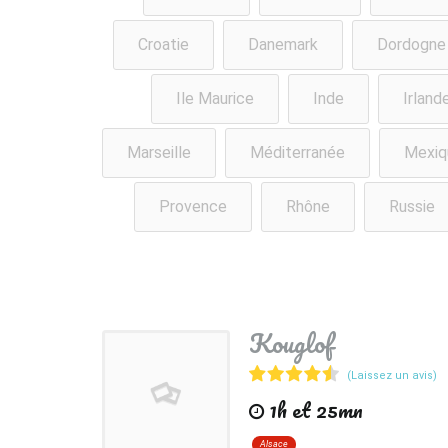
Croatie
Danemark
Dordogne
Ile Maurice
Inde
Irland
Marseille
Méditerranée
Mexiq
Provence
Rhône
Russie
Kouglof
(Laissez un avis)
1h et 25mn
Alsace