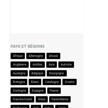
PAYS ET RÉGIONS
Afrique
Allemagne
Alsace
Angleterre
Antilles
Asie
Autriche
Auvergne
Belgique
Bourgogne
Bretagne
Béarn
Catalogne
Croatie
Dordogne
Espagne
France
Franche-Conté
Grèce
Haute-Marne