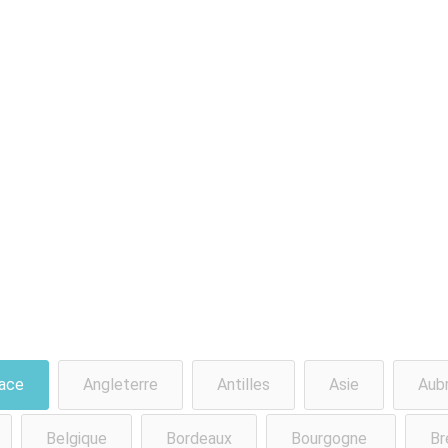
ace
Angleterre
Antilles
Asie
Aub
Belgique
Bordeaux
Bourgogne
Br