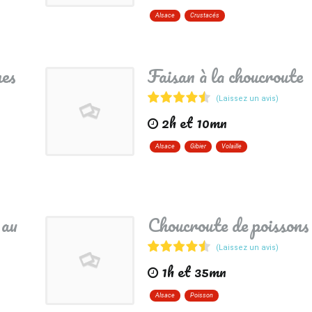
Alsace
Crustacés
mes
Faisan à la choucroute
(Laissez un avis)
2h et 10mn
Alsace
Gibier
Volaille
 au
Choucroute de poissons
(Laissez un avis)
1h et 35mn
Alsace
Poisson