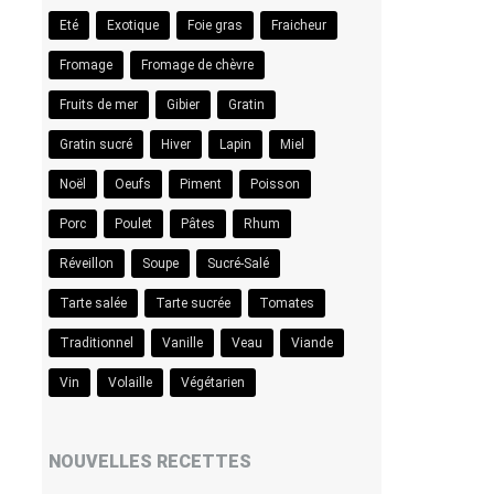
Eté
Exotique
Foie gras
Fraicheur
Fromage
Fromage de chèvre
Fruits de mer
Gibier
Gratin
Gratin sucré
Hiver
Lapin
Miel
Noël
Oeufs
Piment
Poisson
Porc
Poulet
Pâtes
Rhum
Réveillon
Soupe
Sucré-Salé
Tarte salée
Tarte sucrée
Tomates
Traditionnel
Vanille
Veau
Viande
Vin
Volaille
Végétarien
NOUVELLES RECETTES