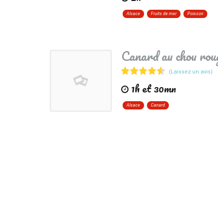
Alsace
Fruits de mer
Poisson
Canard au chou rou
(Laissez un avis)
1h et 30mn
Alsace
Canard