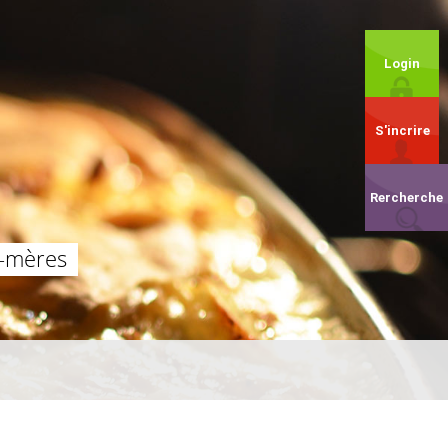
Login
S'incrire
Rercherche
d-mères