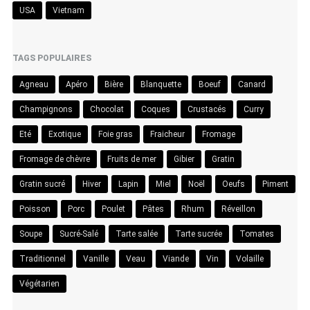
USA
Vietnam
TAGS POPULAIRES
Agneau
Apéro
Bière
Blanquette
Boeuf
Canard
Champignons
Chocolat
Coques
Crustacés
Curry
Eté
Exotique
Foie gras
Fraicheur
Fromage
Fromage de chèvre
Fruits de mer
Gibier
Gratin
Gratin sucré
Hiver
Lapin
Miel
Noël
Oeufs
Piment
Poisson
Porc
Poulet
Pâtes
Rhum
Réveillon
Soupe
Sucré-Salé
Tarte salée
Tarte sucrée
Tomates
Traditionnel
Vanille
Veau
Viande
Vin
Volaille
Végétarien