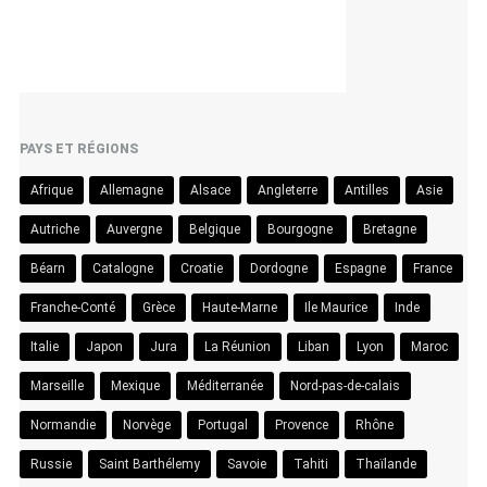
PAYS ET RÉGIONS
Afrique
Allemagne
Alsace
Angleterre
Antilles
Asie
Autriche
Auvergne
Belgique
Bourgogne
Bretagne
Béarn
Catalogne
Croatie
Dordogne
Espagne
France
Franche-Conté
Grèce
Haute-Marne
Ile Maurice
Inde
Italie
Japon
Jura
La Réunion
Liban
Lyon
Maroc
Marseille
Mexique
Méditerranée
Nord-pas-de-calais
Normandie
Norvège
Portugal
Provence
Rhône
Russie
Saint Barthélemy
Savoie
Tahiti
Thaïlande