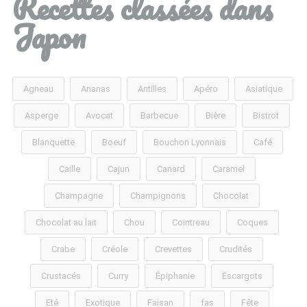
Recettes classées dans
Japon
Agneau
Ananas
Antilles
Apéro
Asiatique
Asperge
Avocat
Barbecue
Bière
Bistrot
Blanquette
Boeuf
Bouchon Lyonnais
Café
Caille
Cajun
Canard
Caramel
Champagne
Champignons
Chocolat
Chocolat au lait
Chou
Cointreau
Coques
Crabe
Créole
Crevettes
Crudités
Crustacés
Curry
Épiphanie
Escargots
Eté
Exotique
Faisan
fas
Fête