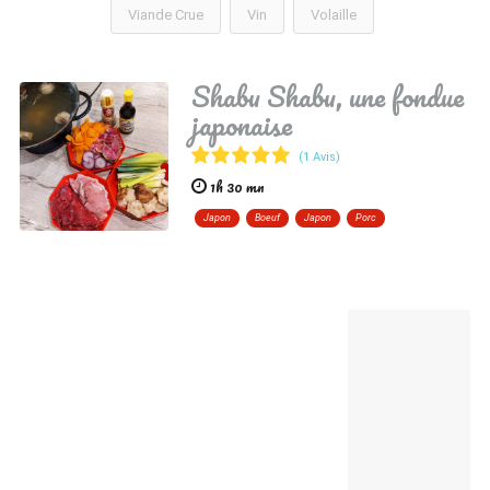
Viande Crue
Vin
Volaille
Shabu Shabu, une fondue
japonaise
(1 Avis)
1h 30 mn
Japon
Boeuf
Japon
Porc