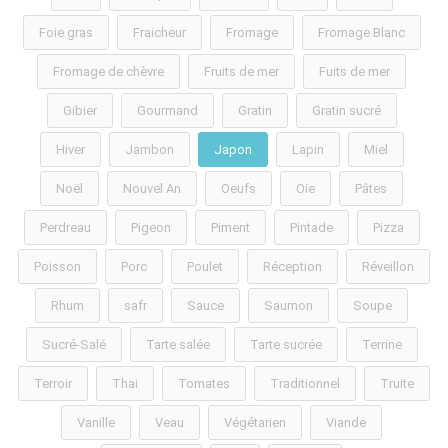
Foie gras
Fraicheur
Fromage
Fromage Blanc
Fromage de chèvre
Fruits de mer
Fuits de mer
Gibier
Gourmand
Gratin
Gratin sucré
Hiver
Jambon
Japon
Lapin
Miel
Noël
Nouvel An
Oeufs
Oie
Pâtes
Perdreau
Pigeon
Piment
Pintade
Pizza
Poisson
Porc
Poulet
Réception
Réveillon
Rhum
safr
Sauce
Saumon
Soupe
Sucré-Salé
Tarte salée
Tarte sucrée
Terrine
Terroir
Thai
Tomates
Traditionnel
Truite
Vanille
Veau
Végétarien
Viande