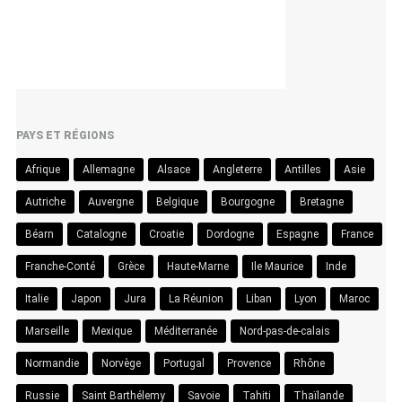
PAYS ET RÉGIONS
Afrique
Allemagne
Alsace
Angleterre
Antilles
Asie
Autriche
Auvergne
Belgique
Bourgogne
Bretagne
Béarn
Catalogne
Croatie
Dordogne
Espagne
France
Franche-Conté
Grèce
Haute-Marne
Ile Maurice
Inde
Italie
Japon
Jura
La Réunion
Liban
Lyon
Maroc
Marseille
Mexique
Méditerranée
Nord-pas-de-calais
Normandie
Norvège
Portugal
Provence
Rhône
Russie
Saint Barthélemy
Savoie
Tahiti
Thaïlande