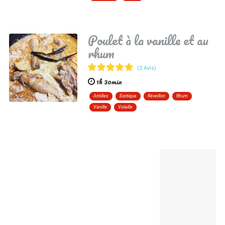
Poulet à la vanille et au
rhum
(2 Avis)
1h 30min
Antilles
Exotique
Réveillon
Rhum
Vanille
Volaille