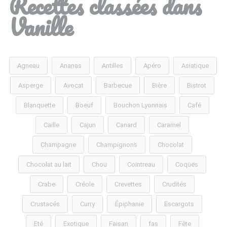
Recettes classées dans
Vanille
Agneau
Ananas
Antilles
Apéro
Asiatique
Asperge
Avocat
Barbecue
Bière
Bistrot
Blanquette
Boeuf
Bouchon Lyonnais
Café
Caille
Cajun
Canard
Caramel
Champagne
Champignons
Chocolat
Chocolat au lait
Chou
Cointreau
Coques
Crabe
Créole
Crevettes
Crudités
Crustacés
Curry
Épiphanie
Escargots
Eté
Exotique
Faisan
fas
Fête