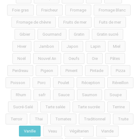
Foie gras
Fraicheur
Fromage
Fromage Blanc
Fromage de chèvre
Fruits de mer
Fuits de mer
Gibier
Gourmand
Gratin
Gratin sucré
Hiver
Jambon
Japon
Lapin
Miel
Noël
Nouvel An
Oeufs
Oie
Pâtes
Perdreau
Pigeon
Piment
Pintade
Pizza
Poisson
Porc
Poulet
Réception
Réveillon
Rhum
safr
Sauce
Saumon
Soupe
Sucré-Salé
Tarte salée
Tarte sucrée
Terrine
Terroir
Thai
Tomates
Traditionnel
Truite
Vanille
Veau
Végétarien
Viande