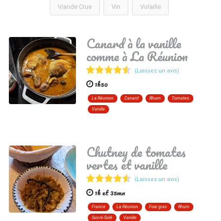
Viande Crue
Vin
Volaille
Canard à la vanille
comme à La Réunion
(Laissez un avis)
1h50
La Réunion
Canard
Rhum
Tomates
Vanille
Chutney de tomates
vertes et vanille
(Laissez un avis)
1h et 35mn
France
La Réunion
Foie gras
Rhum
Sucré-Salé
Vanille