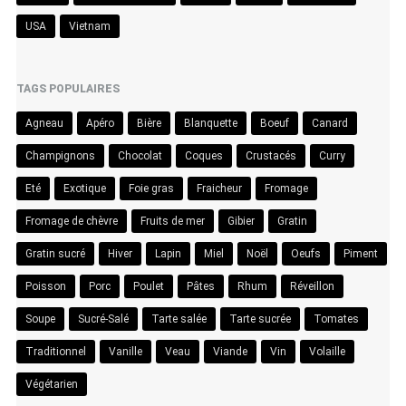
USA
Vietnam
TAGS POPULAIRES
Agneau
Apéro
Bière
Blanquette
Boeuf
Canard
Champignons
Chocolat
Coques
Crustacés
Curry
Eté
Exotique
Foie gras
Fraicheur
Fromage
Fromage de chèvre
Fruits de mer
Gibier
Gratin
Gratin sucré
Hiver
Lapin
Miel
Noël
Oeufs
Piment
Poisson
Porc
Poulet
Pâtes
Rhum
Réveillon
Soupe
Sucré-Salé
Tarte salée
Tarte sucrée
Tomates
Traditionnel
Vanille
Veau
Viande
Vin
Volaille
Végétarien